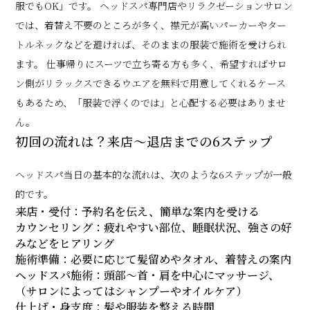
服でもOK」です。 ヘッドスパ専門店やリラクゼーションサロン
では、着替え不要のところが多く、襟元が高いパーカーやター
トルネックなどを避ければ、そのままの服装で施術を受けられ
ます。 仕事帰りにスーツで立ち寄る方も多く、希望すればサロ
ン側がリラックスできるウエアを無料で用意してくれるケース
もあるため、「服装で浮くのでは」と心配する必要はありませ
ん。
初回の流れは？来店〜退店までの6ステップ
ヘッドスパ当日の基本的な流れは、次のような6ステップが一般
的です。
来店・受付：予約名を伝え、簡単な案内を受ける
カウンセリング：疲れやすい部位、睡眠状況、強さの好
みなどをヒアリング
施術準備：必要に応じて髪留めやタオル、着替えの案内
ヘッドスパ施術：頭部〜首・肩を中心にマッサージ、
（サロンによってはシャンプーやオイルケア）
仕上げ・身支度：髪や服装を整える時間