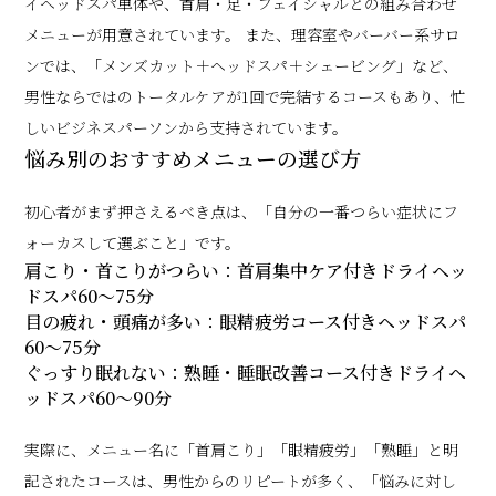
イヘッドスパ単体や、首肩・足・フェイシャルとの組み合わせ
メニューが用意されています。 また、理容室やバーバー系サロ
ンでは、「メンズカット＋ヘッドスパ＋シェービング」など、
男性ならではのトータルケアが1回で完結するコースもあり、忙
しいビジネスパーソンから支持されています。
悩み別のおすすめメニューの選び方
初心者がまず押さえるべき点は、「自分の一番つらい症状にフ
ォーカスして選ぶこと」です。
肩こり・首こりがつらい：首肩集中ケア付きドライヘッ
ドスパ60〜75分
目の疲れ・頭痛が多い：眼精疲労コース付きヘッドスパ
60〜75分
ぐっすり眠れない：熟睡・睡眠改善コース付きドライヘ
ッドスパ60〜90分
実際に、メニュー名に「首肩こり」「眼精疲労」「熟睡」と明
記されたコースは、男性からのリピートが多く、「悩みに対し