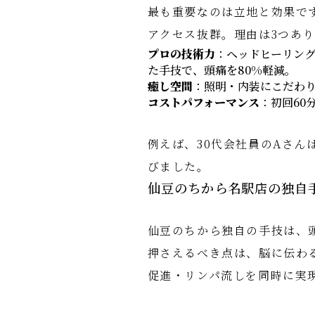
最も重要なのは立地と効果で
アクセス抜群。理由は3つあ
プロの技術力
：ヘッドヒーリン
た手技で、頭痛を80%軽減。
癒し空間
：照明・内装にこだわ
コストパフォーマンス
：初回60
例えば、30代会社員のAさ
びました。
仙豆のちから名駅店の独自
仙豆のちから独自の手技は、
押さえるべき点は、脳に伝わ
促進・リンパ流しを同時に実