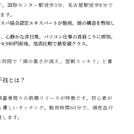
す。国際センター駅徒歩3分、名古屋駅徒歩8分で
ります。
グスパ協会認定エキスパートが施術。頭の構造を熟知し
り、心静かな非日常。パソコン仕事の首肩こりに即効。
分4,980円前後。他店比較で最安値クラス。
んは初回で「頭の重さが消え、翌朝スッキリ」と喜
手技とは？
頭蓋骨周りの筋膜リリースが特徴です。初心者が
る優しいタッチング。施術時間60分で、頭皮血行
現します。