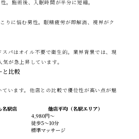
女性。施術後、入眠時間が半分に短縮。
首こりに悩む男性。眼精疲労が即解消、視界がク
ドスパはオイル不要で衛生的。業界背景では、現
人気が急上昇しています。
ーと比較
いています。他店との比較で優位性が高い点が魅
ら名駅店
他店平均（名駅エリア）
4,980円～
徒歩5～10分
標準マッサージ