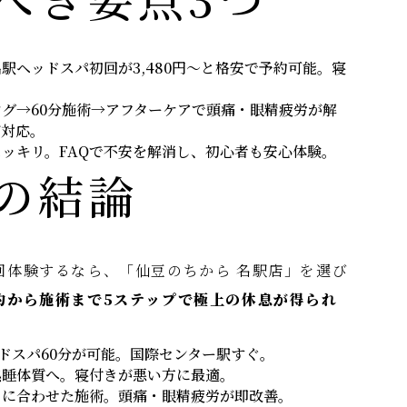
駅ヘッドスパ初回が3,480円～と格安で予約可能。寝
グ→60分施術→アフターケアで頭痛・眼精疲労が解
が対応。
ッキリ。FAQで不安を解消し、初心者も安心体験。
の結論
回体験するなら、「仙豆のちから 名駅店」を選び
約から施術まで5ステップで極上の休息が得られ
ッドスパ60分が可能。国際センター駅すぐ。
熟睡体質へ。寝付きが悪い方に最適。
りに合わせた施術。頭痛・眼精疲労が即改善。