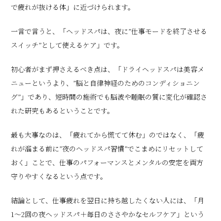
で疲れが抜ける体」に近づけられます。
一言で言うと、「ヘッドスパは、夜に”仕事モードを終了させる
スイッチ”として使えるケア」です。
初心者がまず押さえるべき点は、「ドライヘッドスパは美容メ
ニューというより、”脳と自律神経のためのコンディショニン
グ”」であり、短時間の施術でも脳波や睡眠の質に変化が確認さ
れた研究もあるということです。
最も大事なのは、「疲れてから慌てて休む」のではなく、「疲
れが溜まる前に”夜のヘッドスパ習慣”でこまめにリセットして
おく」ことで、仕事のパフォーマンスとメンタルの安定を両方
守りやすくなるという点です。
結論として、仕事疲れを翌日に持ち越したくない人には、「月
1〜2回の夜ヘッドスパ＋毎日のささやかなセルフケア」という