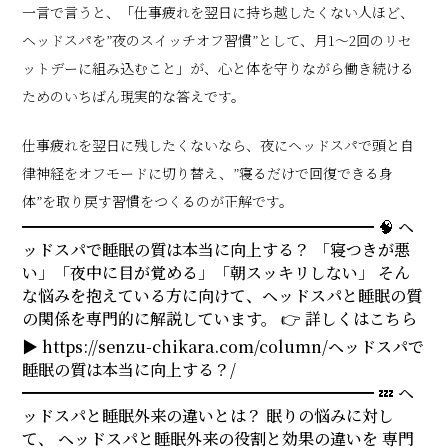
一言で言うと、「仕事疲れを翌日に持ち越したくない人ほど、
ヘッドスパを”夜のスイッチオフ習慣”として、月1〜2回のリセ
ットデーに組み込むこと」が、心と体を守りながら働き続ける
ためのいちばん現実的な答えです。
仕事疲れを翌日に残したくないなら、夜にヘッドスパで頭と自
律神経をオフモードに切り替え、”寝るだけで回復できる身
体”を取り戻す習慣をつくるのが正解です。
━━━━━━━━━━━━━━━━━━━━━━ 🧠 ヘ
ッドスパで睡眠の質は本当に向上する？ 「寝つきが悪
い」「夜中に目が覚める」「朝スッキリしない」 そん
な悩みを抱えている方に向けて、ヘッドスパと睡眠の質
の関係を専門的に解説しています。 👉 詳しくはこちら
▶ https://senzu-chikara.com/column/ヘッドスパで
睡眠の質は本当に向上する？/
━━━━━━━━━━━━━━━━━━━━━━ 💤 ヘ
ッドスパと睡眠外来の違いとは？ 眠りの悩みに対し
て、 ヘッドスパと睡眠外来の役割と効果の違いを 専門