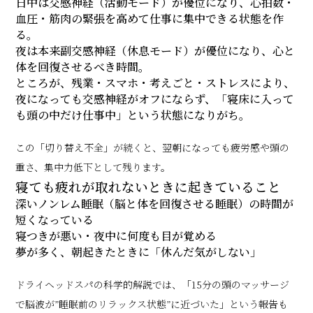
日中は交感神経（活動モード）が優位になり、心拍数・
血圧・筋肉の緊張を高めて仕事に集中できる状態を作
る。
夜は本来副交感神経（休息モード）が優位になり、心と
体を回復させるべき時間。
ところが、残業・スマホ・考えごと・ストレスにより、
夜になっても交感神経がオフにならず、「寝床に入って
も頭の中だけ仕事中」という状態になりがち。
この「切り替え不全」が続くと、翌朝になっても疲労感や頭の
重さ、集中力低下として残ります。
寝ても疲れが取れないときに起きていること
深いノンレム睡眠（脳と体を回復させる睡眠）の時間が
短くなっている
寝つきが悪い・夜中に何度も目が覚める
夢が多く、朝起きたときに「休んだ気がしない」
ドライヘッドスパの科学的解説では、「15分の頭のマッサージ
で脳波が”睡眠前のリラックス状態”に近づいた」という報告も