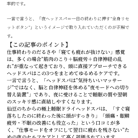
率的です。
一言で言うと、「夜ヘッドスパ＝一日の終わりに押す”全身リセ
ットボタン”」というイメージで取り入れていただくのが正解で
す。
【この記事のポイント】
仕事終わりのだるさや「寝ても疲れが抜けない」感覚
は、多くの場合”筋肉のこり＋脳疲労＋自律神経の乱
れ”が重なって起きており、頭に直接アプローチできる
ヘッドスパはこの3つをまとめてゆるめるケアです。
一言で言うと、「ヘッドスパは”気持ちいいマッサー
ジ”ではなく、脳と自律神経を休める”夜モードへの切り
替え装置”」であり、夜に受けることで睡眠の質や翌朝
のスッキリ感に直結しやすくなります。
仙豆のちからの極上睡眠ドライヘッドスパは、「すぐ寝
落ちしたのに終わった後に頭がすっきり」「頭痛・眼精
疲労・不眠の改善にも役立った」という口コミが多
く、”仕事モードをオフにして翌日に疲れを残さない”た
めの夜のセルフケアとして高く評価されています。