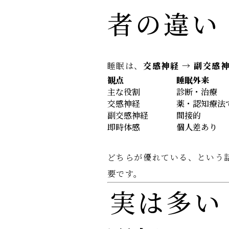
者の違い
睡眠は、
交感神経 → 副交感
観点
睡眠外来
主な役割
診断・治療
交感神経
薬・認知療法
副交感神経
間接的
即時体感
個人差あり
どちらが優れている、という
要です。
実は多い