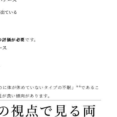
が出ている
う
の評価が必要
です。
ース
る
い
のに体が休めていないタイプの不眠」**であるこ
性が良い傾向があります。
の視点で見る両