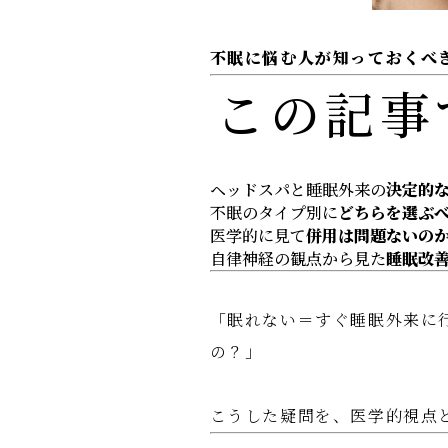
不眠に悩む人が知っておくべ
この記事
ヘッドスパと睡眠外来の
決定的
不眠のタイプ別に
どちらを選ぶ
医学的に見て
併用は問題ないの
自律神経の観点から見た
睡眠改
「眠れない＝すぐ睡眠外来に
の？」
こうした疑問を、医学的視点