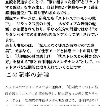
血流を促進することで、”脳に溜まった疲労”をリセット
する感覚」を生み出し、自律神経が”休息モード（副交
感神経優位）”に切り替わるからです。
頭皮マッサージは、研究でも「ストレスホルモンの低
下」「リラックス度の上昇」「ネガティブな感情の軽
減」が確認されており、単なる気分の問題ではなく”カ
ラダレベル”での変化が起きるケアとして注目されてい
ます。
最も大事なのは、「なんとなく疲れた時だけの”ご褒
美”」ではなく、「①仕事モードと休息モードの切り替
え」「②睡眠の質の底上げ」「③ストレスとの付き合い
方」を整える”脳と自律神経のメンテナンス”として、ヘ
ッドスパを定期的に取り入れていくことです。
この記事の結論
ヘッドスパでリラックスできる理由は、「①頭皮とその下の筋
肉をほぐすことで、血流を改善し、脳に溜まった疲労感をリセ
ットする」「②頭皮の神経やツボ刺激を通じて、自律神経のバ