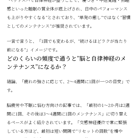
“ヘッドスパで自律神経が整うことで、寝つき・中途覚醒・熟睡
感といった睡眠の質全体が底上げされ、日中のパフォーマンス
も上がりやすくなる”とされており、”単発の癒し”ではなく”習慣
としてのメンテナンス”が推奨されています。
一言で言うと、「1回でも変わるが、”続けるほどラクが当たり
前になる”」イメージです。
どのくらいの頻度で通うと”脳と自律神経のメ
ンテナンス”になるか？
結論、「疲れの強さに応じて、2〜4週間に1回が一つの目安」で
す。
脳疲労や不眠に悩む方向けの記事では、「最初の1〜2か月は2週
間に1回、その後は3〜4週間に1回のメンテナンス」に切り替え
るペースがよく紹介されています。「交感神経優位で常に緊張
している方ほど、最初は短い間隔で”リセットの回数”を増や