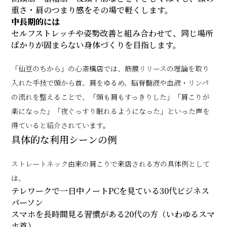
重さ・肩のつまり感をその場で軽くします。
中長期的には
セルフストレッチや姿勢改善と組み合わせて、同じ場所
ばかりが固まらない身体づくりを目指します。
「仙豆のちから」の心斎橋店では、筋膜リリースの理論を取り
入れた手技で頭から首、肩をゆるめ、脳脊髄液や血液・リンパ
の流れを整えることで、「頭も肩もすっきりした」「肩こりが
楽になった」「夜ぐっすり眠れるようになった」といった声を
得ていると紹介されています。
具体的な利用シーンの例
ストレートネック由来の肩こりで来店される方の具体例として
は、
テレワークで一日中ノートPCを見ている30代ビジネス
パーソン
スマホを長時間見る習慣がある20代の方（いわゆるスマ
ホ首）