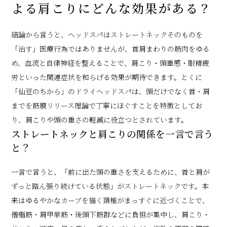
よる肩こりにどんな効果がある？
結論から言うと、ヘッドスパはストレートネックそのものを
「治す」医療行為ではありませんが、首肩まわりの筋肉をゆる
め、血流と自律神経を整えることで、肩こり・頭重感・眼精疲
労といった関連症状を和らげる効果が期待できます。とくに
「仙豆のちから」のドライヘッドスパは、頭だけでなく首・肩
までを筋膜リリース理論で丁寧にほぐすことを特徴としてお
り、肩こりや頭の重さの軽減に役立つとされています。
ストレートネックと肩こりの関係を一言で言う
と？
一言で言うと、「前に出た頭の重さを支えるために、首と肩が
ずっと踏ん張り続けている状態」がストレートネックです。本
来はゆるやかなカーブを描く頚椎がまっすぐに近づくことで、
僧帽筋・肩甲挙筋・後頭下筋群などに負担が集中し、肩こり・