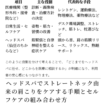
項目
主な役割
代表的な手段
医療機関（整
診断・画像検
レントゲン、運動療法、
形外科・接骨
査・治療方針
物理療法、薬物療法など
院など）
の決定
デスク環境調整、ストレ
日常生活・セ
姿勢・筋力・
ッチ、筋トレ、枕選びな
ルフケア
習慣の改善
ど
ヘッドスパ
筋緊張と自律
頭から首、肩の筋膜リリ
（仙豆のちか
神経を整える
ース、リラックス、熟睡
らなど）
症状ケア
サポート
このように役割を分けて考えることで、「どこまでをヘッドス
パに任せ、どこからを医療に相談するか」が明確になり、利用
者の安心感にもつながります。
ヘッドスパでストレートネック由
来の肩こりをケアする手順とセル
フケアの組み合わせ方