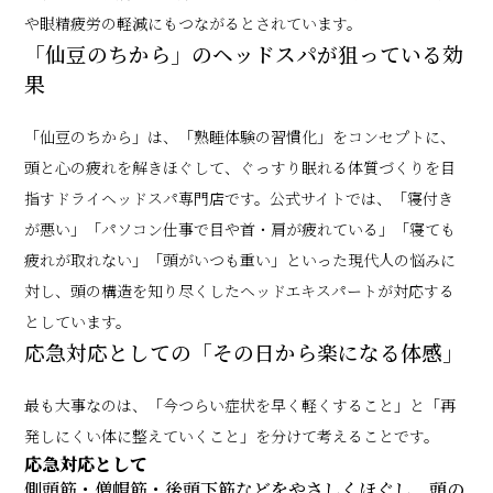
や眼精疲労の軽減にもつながるとされています。
「仙豆のちから」のヘッドスパが狙っている効
果
「仙豆のちから」は、「熟睡体験の習慣化」をコンセプトに、
頭と心の疲れを解きほぐして、ぐっすり眠れる体質づくりを目
指すドライヘッドスパ専門店です。公式サイトでは、「寝付き
が悪い」「パソコン仕事で目や首・肩が疲れている」「寝ても
疲れが取れない」「頭がいつも重い」といった現代人の悩みに
対し、頭の構造を知り尽くしたヘッドエキスパートが対応する
としています。
応急対応としての「その日から楽になる体感」
最も大事なのは、「今つらい症状を早く軽くすること」と「再
発しにくい体に整えていくこと」を分けて考えることです。
応急対応として
側頭筋・僧帽筋・後頭下筋などをやさしくほぐし、頭の