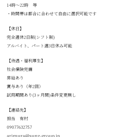
14時〜22時 等
・時間帯は都合に合わせて自由に選択可能です
【休日】
完全週休2日制(シフト制)
アルバイト、パート週3日休み可能
【待遇・福利厚生】
社会保険完備
昇給あり
賞与あり（年2回）
試用期間あり(3ヶ月間)条件変更無し
【連絡先】
担当 有村
09077632757
arimura@sunz-group.jp